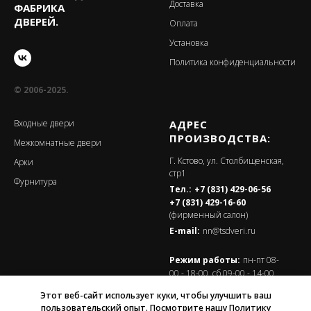
Доставка
ФАБРИКА
ДВЕРЕЙ.
Оплата
Установка
Политика конфиденциальности
© 2006-2025.
Входные двери
АДРЕС
ПРОИЗВОДСТВА:
Межкомнатные двери
Г. Кстово, ул. Столбищенская,
Арки
стр1
Фурнитура
Тел.:
+7 (831) 429-06-56
+7 (831) 429-16-60
(фирменный салон)
E-mail:
nn@tsdveri.ru
Режим работы:
пн-пт 08-
00 - 18-00, сб 09-00 - 14-00,
вс - выходной
Этот веб-сайт использует куки, чтобы улучшить ваш
пользовательский опыт. Посмотрите нашу Политику