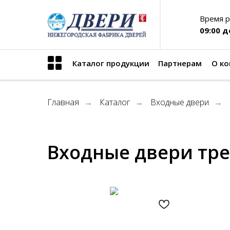
Время р
09:00 д
Каталог продукции
Партнерам
О к
tel:+71234567890
Главная
Каталог
Входные двери
→
→
→
Входные двери тр