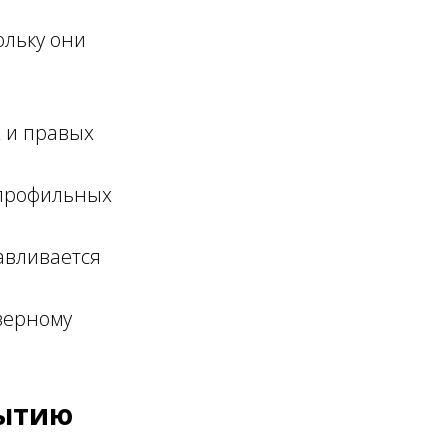
ольку они
х и правых
 профильных
тавливается
верному
рытию