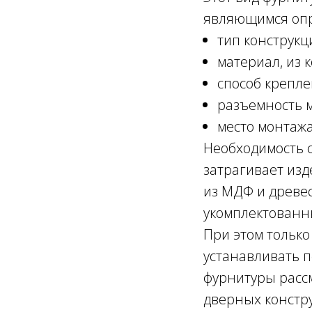
являющимся оп
тип конструкц
материал, из 
способ крепле
разъемность 
место монтажа
Необходимость 
затрагивает изд
из МДФ и древес
укомплектованн
При этом тольк
устанавливать 
фурнитуры рассм
дверных констр