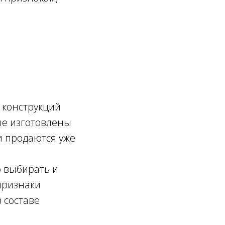
 конструкций
рые изготовлены
и продаются уже
о выбирать и
признаки
 составе