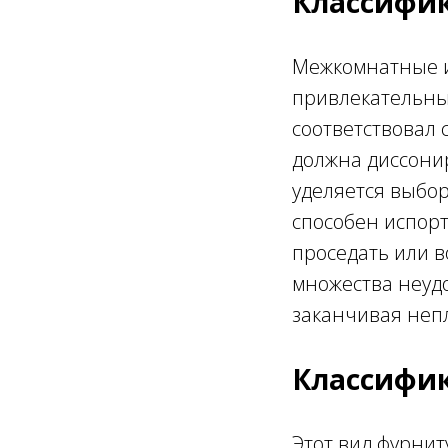
Классифик
Межкомнатные и
привлекательным
соответствовал
должна диссони
уделяется выбор
способен испорт
проседать или в
множества неудо
заканчивая неп
Классифик
Этот вид фурни