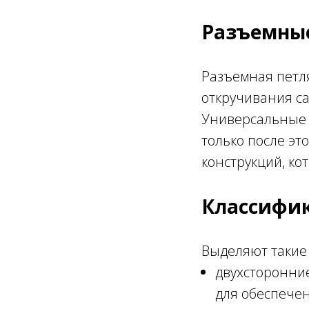
Разъемные
Разъемная петля
откручивания с
Универсальные 
только после эт
конструкций, ко
Классифик
Выделяют такие
двухсторонние
для обеспечен