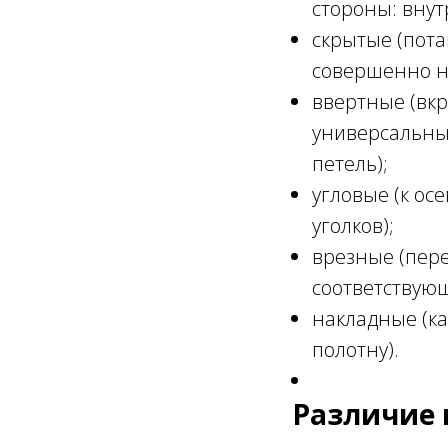
стороны: внут
скрытые (пота
совершенно н
ввертные (вкр
универсальным
петель);
угловые (к ос
уголков);
врезные (пере
соответствующ
накладные (ка
полотну).
Различие 