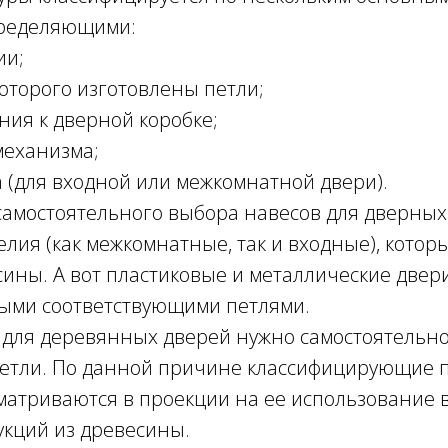
ределяющими:
ии;
которого изготовлены петли;
ния к дверной коробке;
механизма;
 (для входной или межкомнатной двери).
самостоятельного выбора навесов для дверных
елия (как межкомнатные, так и входные), кото
ины. А вот пластиковые и металлические двер
ыми соответствующими петлями.
о для деревянных дверей нужно самостоятельн
петли. По данной причине классифицирующие 
атриваются в проекции на ее использование в
укций из древесины.