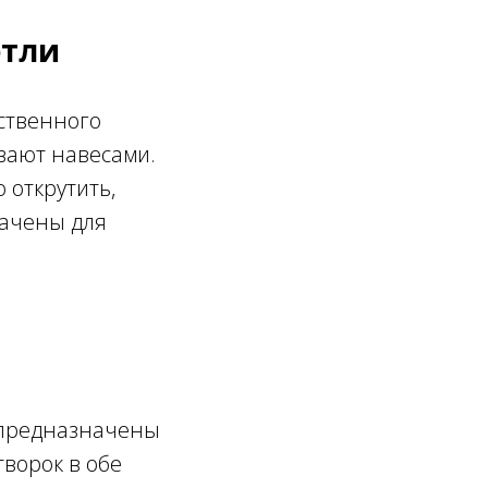
етли
дственного
вают навесами.
 открутить,
начены для
и предназначены
ворок в обе