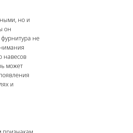
ными, но и
ы он
 фурнитура не
внимания
р навесов
рь может
 появления
лях и
м признакам,