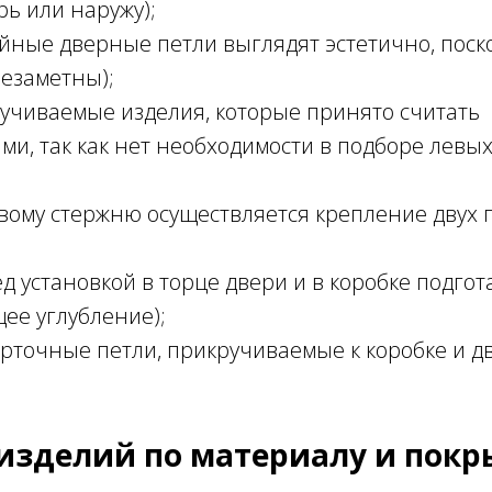
рь или наружу);
йные дверные петли выглядят эстетично, поск
езаметны);
учиваемые изделия, которые принято считать
и, так как нет необходимости в подборе левы
евому стержню осуществляется крепление двух
д установкой в торце двери и в коробке подго
ее углубление);
рточные петли, прикручиваемые к коробке и д
изделий по материалу и пок