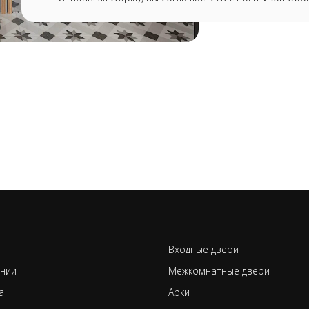
Входные двери
нии
Межкомнатные двери
а
Арки