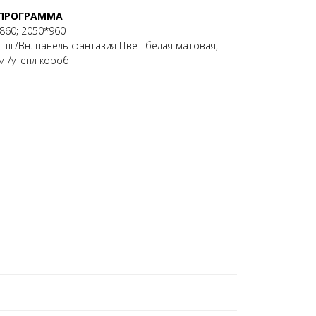
 ПРОГРАММА
860; 2050*960
 шг/Вн. панель фантазия Цвет белая матовая,
м /утепл короб