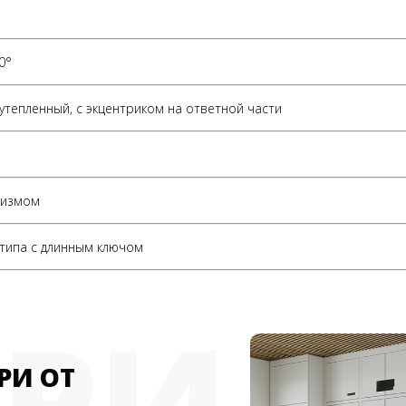
0°
утепленный, с экцентриком на ответной части
низмом
 типа с длинным ключом
ЕРИ
РИ ОТ