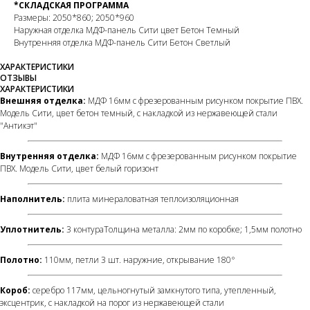
*СКЛАДСКАЯ ПРОГРАММА
Размеры:
2050*860; 2050*960
Наружная отделка МДФ-панель Сити цвет Бетон Темный
Внутренняя отделка МДФ-панель Сити Бетон Светлый
ХАРАКТЕРИСТИКИ
ОТЗЫВЫ
ХАРАКТЕРИСТИКИ
Внешняя отделка:
МДФ 16мм с фрезерованным рисунком покрытие ПВХ.
Модель Сити, цвет бетон темный, с накладкой из нержавеющей стали
"Антикэт"
Внутренняя отделка:
МДФ 16мм с фрезерованным рисунком покрытие
ПВХ. Модель Сити, цвет белый горизонт
Наполнитель:
плита минераловатная теплоизоляционная
Уплотнитель:
3 контураТолщина металла: 2мм по коробке; 1,5мм полотно
Полотно:
110мм, петли 3 шт. наружние, открывание 180°
Короб:
серебро 117мм, цельногнутый замкнутого типа, утепленный,
эксцентрик, с накладкой на порог из нержавеющей стали