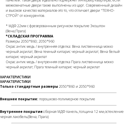
панелей. Такая дверь идеально подчеркнет интерьер квартиры, если
межкомнатные двери также выполнены из царг. Современный дизайн
и высокое качество материалов-это то, что отличает двери "ТЕХНО-
СТРОЙ" от конкурентов.
* МДФ 22мм с фрезерованным рисунком покрытие Экошпон
(Вена;Прага)
*СКЛАДСКАЯ ПРОГРАММА
Размеры 2050*860; 2050*960
Окрас антик медь / внутренняя отделка: Вена лиственница мокко
черный акрилат; Вена темный кипарис черный акрилат; Вена белый
кипарис черный акрилат
Окрас антик медь / внутренняя отделка Прага лиственница мокко
черный акрилат; Прага темный кипарис черный акрилат
ХАРАКТЕРИСТИКИ
ХАРАКТЕРИСТИКИ
Только стандартные размеры
2050*860 и 2050*960
Внешнее покрытие:
порошково-полимерное покрытие
Внутреннее покрытие:
сборная МДФ панель,толщина 12 мм,остекление
черная лакобель(Вена; Прага)