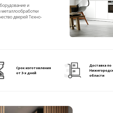
борудование и
и металлообработки
чество дверей Техно-
Доставка по
Срок изготовления
Нижегородс
от 3-х дней
области