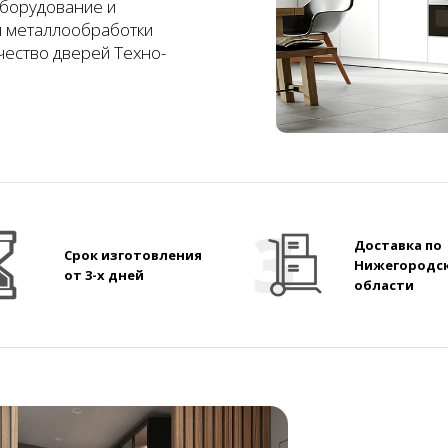
борудование и
и металлообработки
чество дверей Техно-
Доставка по
Срок изготовления
Нижегородс
от 3-х дней
области