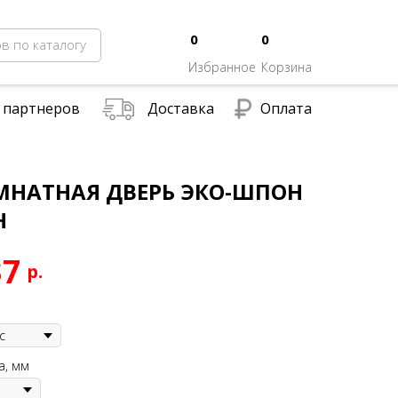
0
0
в по каталогу
Избранное
Корзина
 партнеров
Доставка
Оплата
НАТНАЯ ДВЕРЬ ЭКО-ШПОН
Н
37
р.
а, мм