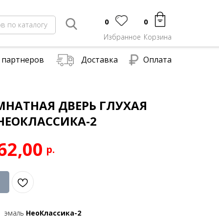
0
0
в по каталогу
Избранное
Корзина
 партнеров
Доставка
Оплата
НАТНАЯ ДВЕРЬ ГЛУХАЯ
НЕОКЛАССИКА-2
62,00
р.
е эмаль
НеоКлассика-2