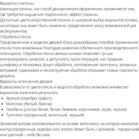
Варианты платины.
Имитация патины, как способ декоративного оформления, применяется там,
где требуется ощущение подлинности, эффект старины.
Доступные цвета искусственной патины и широкий выбор вариантов основы,
на которые она может быть нанесена, предоставляют массу возможностей для
экспериментов.
Обработка стекла
Представленное в моделях дверей Юкка разнообразие способов применения
стекла стало возможным благодаря развитию собственного производственного
потенциала. Обработка стекла своими силами позволяет лучше
контролировать качество, а доступность таких операций, как торцевая
шлифовка и полировка, фацет-обработка, изготовление триплекса, заливных
витражей, гравировка и пескоструйная обработка открывает новые горизонты
дизайна.
Варианты остекления дверей
В зависимости от цвета стекла и вида его обработки возможно множество
вариантов конечного результата.
Зеркало (серебро; графит);
Мателюкс (белый, бронза)
Лакобель (ультра-белая, белая, бежевая, коричневая, серая, черная)
Триплекс (прозрачный, молочный, черный)
Заливной витраж изготавливается на основе мателюкса, на которую наносится
контур (прозрачный, серебро или золото). Может быть с заливкой – прозрачной
или цветной – либо без нее.