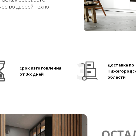
чество дверей Техно-
Доставка по
Срок изготовления
Нижегородс
от 3-х дней
области
ОСТА