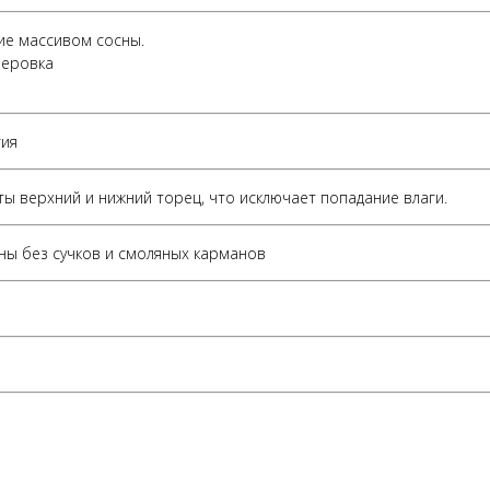
ие массивом сосны.
зеровка
гия
ыты верхний и нижний торец, что исключает попадание влаги.
ы без сучков и смоляных карманов