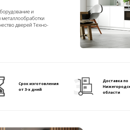
борудование и
и металлообработки
чество дверей Техно-
Доставка по
Срок изготовления
Нижегородс
от 3-х дней
области