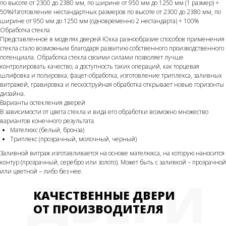
по высоте от 2300 до 2380 мм, по ширине от 950 мм до 1250 мм (1 размер) +
50%Изготовление нестандартных размеров по высоте от 2300 до 2380 мм, по
ширине от 950 мм до 1250 мм (одновременно 2 нестандарта) + 100%
Обработка стекла
Представленное в моделях дверей Юкка разнообразие способов применения
стекла стало возможным благодаря развитию собственного производственного
потенциала. Обработка стекла своими силами позволяет лучше
контролировать качество, а доступность таких операций, как торцевая
шлифовка и полировка, фацет-обработка, изготовление триплекса, заливных
витражей, гравировка и пескоструйная обработка открывает новые горизонты
дизайна.
Варианты остекления дверей
В зависимости от цвета стекла и вида его обработки возможно множество
вариантов конечного результата.
Мателюкс (белый, бронза)
Триплекс (прозрачный, молочный, черный)
Заливной витраж изготавливается на основе мателюкса, на которую наносится
контур (прозрачный, серебро или золото). Может быть с заливкой – прозрачной
или цветной – либо без нее.
ДВЕРИ
КАЧЕСТВЕННЫЕ ДВЕРИ
ОТ ПРОИЗВОДИТЕЛЯ