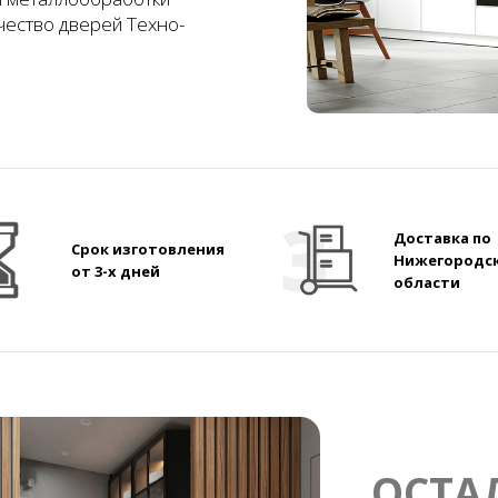
чество дверей Техно-
Доставка по
Срок изготовления
Нижегородс
от 3-х дней
области
ОСТА