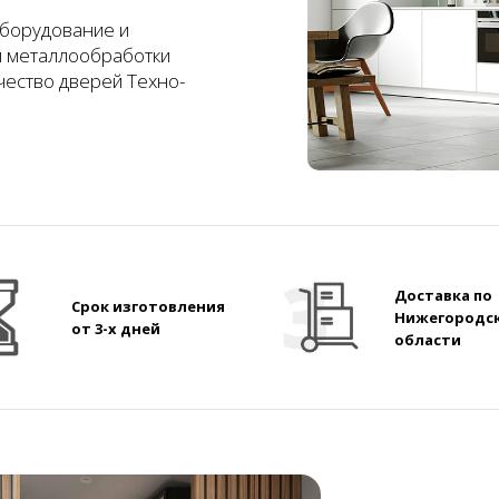
борудование и
и металлообработки
чество дверей Техно-
Доставка по
Срок изготовления
Нижегородс
от 3-х дней
области