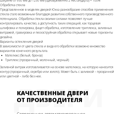
ширине от 950 мм до 1250 мм (одновременно 2 нестандарта) + 100%
Обработка стекла
Представленное в моделях дверей Юкка разнообразие способов применения
стекла стало возможным благодаря развитию собственного производственного
потенциала. Обработка стекла своими силами позволяет лучше
контролировать качество, а доступность таких операций, как торцевая
шлифовка и полировка, фацет-обработка, изготовление триплекса, заливных
витражей, гравировка и пескоструйная обработка открывает новые горизонты
дизайна.
Варианты остекления дверей
В зависимости от цвета стекла и вида его обработки возможно множество
вариантов конечного результата.
Мателюкс (белый, бронза)
Триплекс (прозрачный, молочный, черный)
Заливной витраж изготавливается на основе мателюкса, на которую наносится
контур (прозрачный, серебро или золото). Может быть с заливкой – прозрачной
или цветной – либо без нее.
ДВЕРИ
КАЧЕСТВЕННЫЕ ДВЕРИ
ОТ ПРОИЗВОДИТЕЛЯ