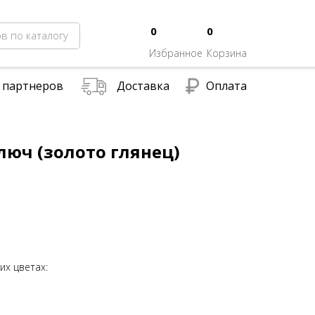
0
0
в по каталогу
Избранное
Корзина
 партнеров
Доставка
Оплата
люч (золото глянец)
их цветах: