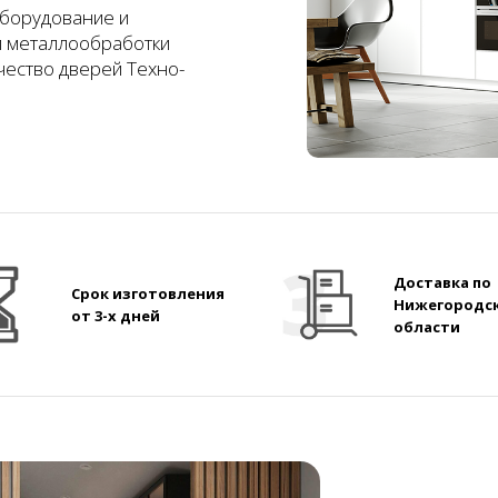
борудование и
и металлообработки
чество дверей Техно-
Доставка по
Срок изготовления
Нижегородс
от 3-х дней
области